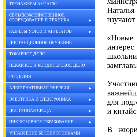
министр
ТРЕНАЖЕРЫ АЗС\АГЗС
Наталья
СЕЛЬСКОХОЗЯЙСТВЕННОЕ
изучают
ОБОРУДОВАНИЕ И ТЕХНИКА
РАЗРЕЗЫ УЗЛОВ И АГРЕГАТОВ
«Новые 
ДИСТАНЦИОННОЕ ОБУЧЕНИЕ
интере
ТОКАРНОЕ ДЕЛО
школьни
замглав
ПЕКАРНОЕ И КОНДИТЕРСКОЕ ДЕЛО
ГЕОДЕЗИЯ
Участн
АЛЬТЕРНАТИВНАЯ ЭНЕРГИЯ
важнейш
ЭЛЕКТРИКА И ЭЛЕКТРОНИКА
для под
и китайс
ДОСТУПНАЯ СРЕДА
ИНКЛЮЗИВНОЕ ОБРАЗОВАНИЕ
В жюри
УПРАВЛЕНИЕ БЕСПИЛОТНИКАМИ