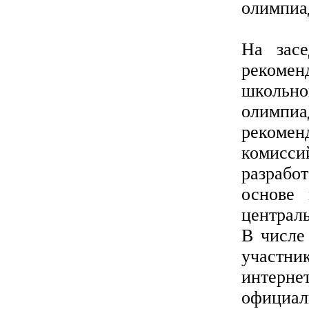
олимпиа
На засе
рекоме
школьно
олимпи
рекомен
комисси
разрабо
основе 
централ
В числе
участни
интерн
офици