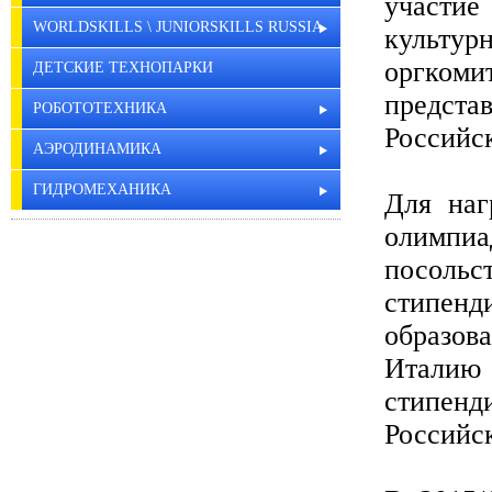
участи
WORLDSKILLS \ JUNIORSKILLS RUSSIA
культур
оргко
ДЕТСКИЕ ТЕХНОПАРКИ
предста
РОБОТОТЕХНИКА
Российс
АЭРОДИНАМИКА
ГИДРОМЕХАНИКА
Для наг
олимпиа
посольс
стипенд
образова
Италию 
стипенд
Российс