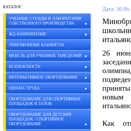
КАТАЛОГ:
Дата: 30.06
УЧЕБНЫЕ СТЕНДЫ И ЛАБОРАТОРИИ
Минобр
СОБСТВЕННОГО ПРОИЗВОДСТВА
школь
ЖД НАПРАВЛЕНИЕ
итальян
ЛИНГАФОННЫЕ КАБИНЕТЫ
26 июн
МЕБЕЛЬ ДЛЯ УЧЕБНЫХ ЗАВЕДЕНИЙ
заседан
БЕЗОПАСНОСТЬ
олимпи
ИНТЕРАКТИВНОЕ ОБОРУДОВАНИЕ
подведе
приняты
ОХРАНА ТРУДА
новым 
ОБОРУДОВАНИЕ ДЛЯ СПОРТИВНЫХ
ПЛОЩАДОК И ЗАЛОВ
итальян
ОБОРУДОВАНИЕ ДЛЯ ДЕТСКИХ
ПЛОЩАДОК / СПОРТИВНОЕ
Как от
ОБОРУДОВАНИЕ