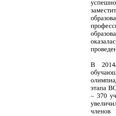
успешно
замести
образо
профес
образов
оказала
проведе
В 2014
обучаю
олимпиа
этапа В
– 370 у
увеличи
членов