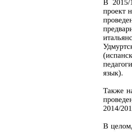
В 2015/
проект 
проведе
предва
итальянс
Удмуртс
(испан
педагог
язык).
Также н
провед
2014/201
В целом