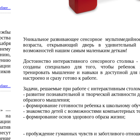
бнее...
жбы
ства
Уникальное развивающее сенсорное мультимедийное
кабря
возраста, открывающий дверь в удивительный
нему
возможностей нашим самым маленьким деткам!
нию,
нию
Достоинство интерактивного сенсорного столика 
ации
созданы специально для того, чтобы ребенок
иков
тренировать мышление и навыки в доступной для 
настроено и сразу готово к работе.
бнее...
Задачи, решаемые при работе с интерактивным столо
- развитие познавательной и творческой активности 
образного мышления;
- формирование готовности ребенка к школьному обу
и» —
- знакомство детей с возможностями компьютерных т
й на
- формирование основ здорового образа жизни;
ации
атив
есут
- пробуждение гуманных чувств и заботливого отнош
ение