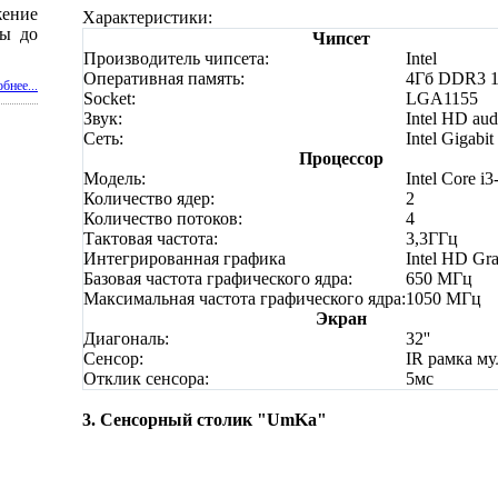
ение
Характеристики:
ны до
Чипсет
Производитель чипсета:
Intel
Оперативная память:
4Гб DDR3 
бнее...
Socket:
LGA1155
Звук:
Intel HD aud
Сеть:
Intel Gigab
Процессор
Модель:
Intel Core i
Количество ядер:
2
Количество потоков:
4
Тактовая частота:
3,3ГГц
Интегрированная графика
Intel HD Gr
Базовая частота графического ядра:
650 МГц
Максимальная частота графического ядра:
1050 МГц
Экран
Диагональ:
32''
Сенсор:
IR рамка му
Отклик сенсора:
5мс
3. Сенсорный столик "UmKa"