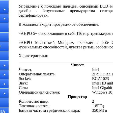
Управление с помощью пальцев, сенсорный LCD м
дизайн - безусловные преимущества сенсор
сертифицирован.
В комплект входит программное обеспечение:
«АНРО 5+», включающие в себя 116 игр-тренажеров для
«АНРО Маленький Моцарт», включает в себе 2
О
музыкальных способностей, чувства ритма, особенно
Характеристики:
Чипсет
Чипсет:
Intel
Оперативная память:
2Гб DDR3 
Socket:
BGA1023
Звук:
Intel HD aud
Сеть:
Intel Gigab
Операционная система:
Windows 10
Процессор
Количество ядер:
2
Тактовая частота:
1.8ГГц
Базовая частота графического ядра:
350 МГц
SIA