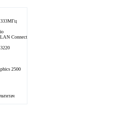
1333МГц
io
it LAN Connect
3-3220
aphics 2500
льтитач