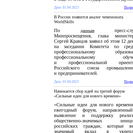
Дата: 01.04.2023
Подро
В России появится аналог чемпионата
WorldSkills
По
пресс-слу
данным
Минпросвещения, глава министер
Сергей Кравцов заявил об этом 12 де
на заседании Комитета по сред
профессиональному образова
профессиональному обуче
и профессиональной ориент
Российского союза промышленн
и предпринимателей.
Дата: 01.04.2023
Подро
Начинается сбор идей на третий форум
«Сильные идеи для нового времени»
«Сильные идеи для нового времен
ежегодный форум, направленны
выявление и поддержку реализ
общественно-значимых иници
российских граждан, которые вн
значимый вклад в укрепл