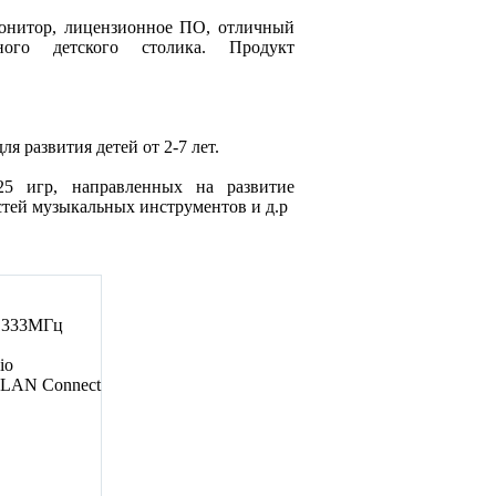
онитор, лицензионное ПО, отличный
ного детского столика. Продукт
 развития детей от 2-7 лет.
5 игр, направленных на развитие
стей музыкальных инструментов и д.р
1333МГц
io
it LAN Connect