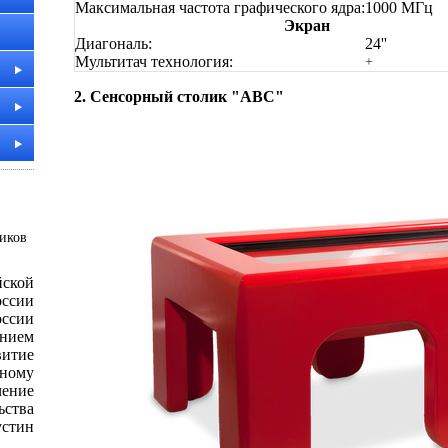
Максимальная частота графического ядра:
1000 МГц
Экран
Диагональ:
24''
Мультитач технология:
+
2. Сенсорный столик "ABC"
ников
йской
ссии
ссии
нием
итие
ному
чение
ства
устин
.