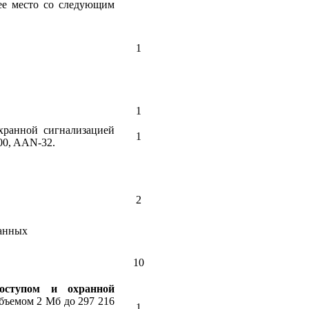
ее место со следующим
1
1
хранной сигнализацией
1
0, AAN-32.
2
данных
10
оступом и охранной
бъемом 2 Мб до 297 216
1