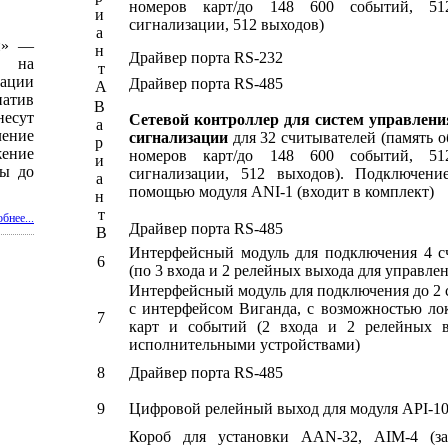
номеров карт/до 148 600 событий, 5
и
сигнализации, 512 выходов)
а
и» —
н
Драйвер порта RS-232
й на
т
ации
Драйвер порта RS-485
A
атив
В
есут
Сетевой контроллер для систем управлени
а
ение
сигнализации
для 32 считывателей (память о
р
ение
номеров карт/до 148 600 событий, 5
и
ны до
сигнализации, 512 выходов). Подключени
а
помощью модуля ANI-1 (входит в комплект)
н
т
бнее...
Драйвер порта RS-485
B
Интерфейсный модуль для подключения 4 сч
6
(по 3 входа и 2 релейных выхода для управле
Интерфейсный модуль для подключения до 2 
с интерфейсом Виганда, с возможностью ло
7
карт и событий (2 входа и 2 релейных в
исполнительными устройствами)
8
Драйвер порта RS-485
9
Цифровой релейный выход для модуля API-1
Короб для установки AAN-32, AIM-4 (за