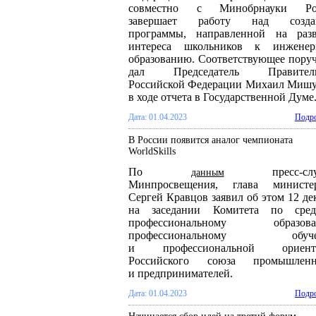
совместно с Минобрнауки Ро
завершает работу над созда
программы, направленной на разв
интереса школьников к инженер
образованию. Соответствующее пору
дал Председатель Правитель
Российской Федерации Михаил Миш
в ходе отчета в Государственной Думе
Дата: 01.04.2023
Подро
В России появится аналог чемпионата
WorldSkills
По
пресс-слу
данным
Минпросвещения, глава министер
Сергей Кравцов заявил об этом 12 де
на заседании Комитета по сред
профессиональному образова
профессиональному обуче
и профессиональной ориент
Российского союза промышленн
и предпринимателей.
Дата: 01.04.2023
Подро