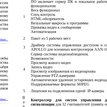
ПО включает сервер ПК и локальное рабоч
ссии
функционалом:
нием
Весь функционал
итие
Спец контроль
ному
1
HTML-обозреватель
чение
Визуальные макросы и программы
ства
Привязка видео к сообщениям
устин
Автоматизация
.
2
Пакет из 5 рабочих мест
бнее...
Драйвер системы управления доступом и о
3
APOLLO для основных контроллеров AAN-10
Сервер системы видеонаблюдения.
жбы
Возможности:
ства
Просмотр живого видео
кабря
Запись видео
4
нему
Просмотр изображения из видеоархива
нию,
Управление PTZ-камерами
нию
Автоматическое удаление устаревших видео
ации
Поддерживаемые форматы: MJPEG
иков
5
Лицензия на подключения одной IP-камеры
В
бнее...
Контроллер для систем управления д
а
сигнализации
для 32 считывателей (память о
р