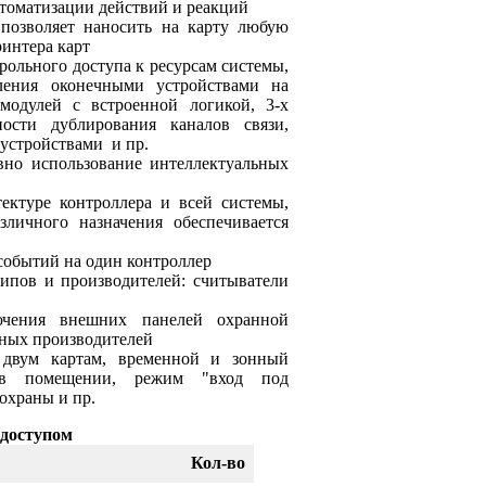
втоматизации действий и реакций
 позволяет наносить на карту любую
интера карт
арольного доступа к ресурсам системы,
ления оконечными устройствами на
модулей с встроенной логикой, 3-х
ности дублирования каналов связи,
устройствами и пр.
вно использование интеллектуальных
ектуре контроллера и всей системы,
личного назначения обеспечивается
0 событий на один контроллер
ипов и производителей: считыватели
чения внешних панелей охранной
зных производителей
 двум картам, временной и зонный
ц в помещении, режим "вход под
охраны и пр.
 доступом
Кол-во