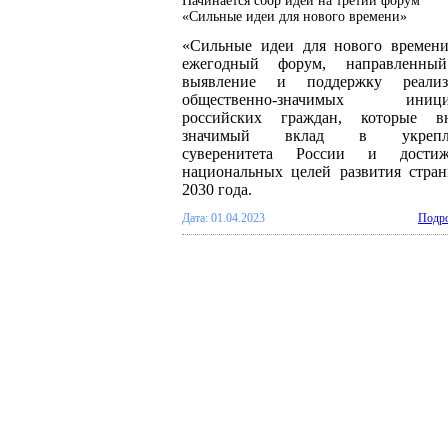
Начинается сбор идей на третий форум
«Сильные идеи для нового времени»
«Сильные идеи для нового времен
ежегодный форум, направленны
выявление и поддержку реализ
общественно-значимых иници
российских граждан, которые вн
значимый вклад в укрепл
суверенитета России и достиж
национальных целей развития стра
2030 года.
Дата: 01.04.2023
Подро