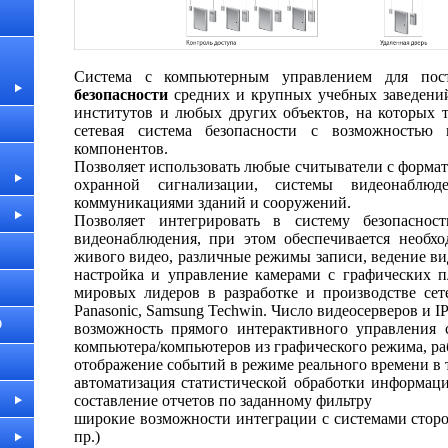
Система с компьютерным управлением для по
безопасности
средних и крупных учебных заведений
институтов и любых других объектов, на которых 
сетевая система безопасности с возможностью
компонентов.
Позволяет использовать любые считыватели с форма
охранной сигнализации, системы видеонаблю
коммуникациями зданий и сооружений.
Позволяет интегрировать в систему безопаснос
видеонаблюдения, при этом обеспечивается необ
живого видео, различные режимы записи, ведение ви
настройка и управление камерами с графических п
мировых лидеров в разработке и производстве сетев
Panasonic, Samsung Techwin. Число видеосерверов и I
О
возможность прямого интерактивного управления 
компьютера/компьютеров из графического режима, ра
отображение событий в режиме реального времени в 
автоматизация статистической обработки информаци
составление отчетов по заданному фильтру
широкие возможности интеграции с системами стор
пр.)