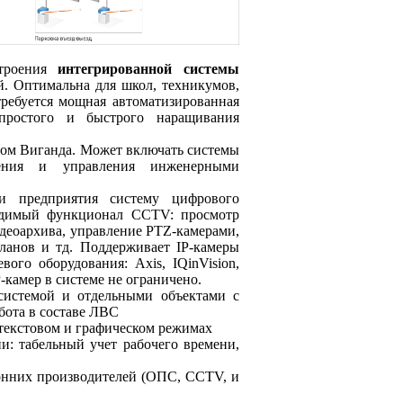
строения
интегрированной системы
. Оптимальна для школ, техникумов,
требуется мощная автоматизированная
 простого и быстрого наращивания
том Виганда. Может включать системы
дения и управления инженерными
ти предприятия систему цифрового
ходимый функционал CCTV: просмотр
деоархива, управление PTZ-камерами,
ланов и тд. Поддерживает IP-камеры
ого оборудования: Axis, IQinVision,
P-камер в системе не ограничено.
системой и отдельными объектами с
бота в составе ЛВС
текстовом и графическом режимах
и: табельный учет рабочего времени,
онних производителей (ОПС, CCTV, и