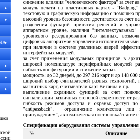
снижение влияния "человеческого фактора" за счет а
модуль печати на пластиковых картаx - "Badging"
текстовую и графическую информацию с помощью пр
высокий уровень безопасности достигается за счет п
разделения функций принятия решений и управ
аппаратном уровне, наличия "интеллектуальных" 
уровневого резервирования баз данных, возмож
цифровых алгоритмов управления исполнительными 
SIA
при наличии в системе удаленных дверей эффекти
интерфейсных модулей.
за счет применения модульных принципов в архит
широкой номенклатуре периферийных модулей раз
гибкость конфигурации и снижение затрат.
мощность: до 32 дверей, до 297 216 карт и до 148 60
широкий выбор считывателей разных технологий, т
магнитных карт, считыватели карт Виганда и пр.
выполнение охранных функций за счет подклю
сигнализации различных степеней секретности от ра
гибкость режимов доступа и охраны: доступ по
"antipassback", ограничение количества ли
принуждением", автоматическая постановка/снятие с 
ников
Спецификация оборудования системы управления
йской
№
Описание
ссии