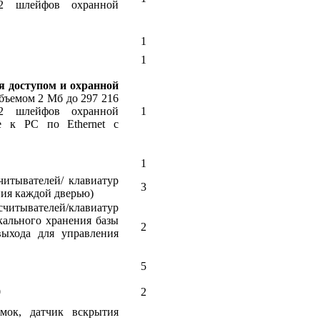
12 шлейфов охранной
1
1
я доступом и охранной
бъемом 2 Мб до 297 216
12 шлейфов охранной
1
е к РС по Ethernet с
1
итывателей/ клавиатур
3
ния каждой дверью)
считывателей/клавиатур
кального хранения базы
2
ыхода для управления
5
0
2
мок, датчик вскрытия