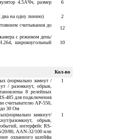
улятор 4.5AЧч, размер
6
я два на одну линию)
2
стоянием считывания до
12
камера с режимом день/
H.264, широкоугольный
10
Кол-во
ых (нормально замнут /
1
ут / разомкнут, обрыв,
становлены 8 релейных
RS-485 для подключения
ли считывателю AP-550,
до 30 Ом
ых(нормально замкнут/
1
нут/разомкнут, обрыв,
событий, интерфейс RS-
/20/80, AAN-32/100 или
ение охранного шлейфа