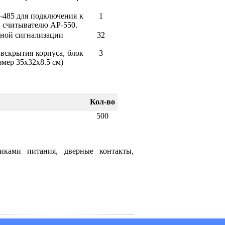
-485 для подключения к
1
 считывателю AP-550.
нной сигнализации
32
 вскрытия корпуса, блок
3
змер 35х32х8.5 см)
Кол-во
500
никами питания, дверные контакты,