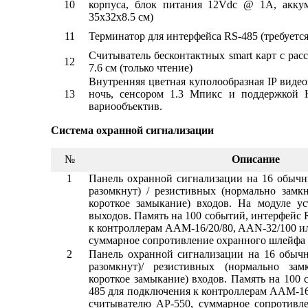
10
корпуса, блок питания 12Vdc @ 1A, аккум
35х32х8.5 см)
11
Терминатор для интерфейса RS-485 (требуетс
Считыватель бесконтактных smart карт с рас
12
7.6 см (только чтение)
Внутренняя цветная куполообразная IP видео
13
ночь, сенсором 1.3 Мпикс и поддержкой 
вариообъектив.
Система охранной сигнализации
№
Описание
1
Панель охранной сигнализации на 16 обычн
разомкнут) / резистивных (нормально замкн
короткое замыкание) входов. На модуле у
выходов. Память на 100 событий, интерфейс 
к контроллерам AAM-16/20/80, AAN-32/100 и
суммарное сопротивление охранного шлейфа 
2
Панель охранной сигнализации на 16 обычн
разомкнут)/ резистивных (нормально замк
короткое замыкание) входов. Память на 100 
485 для подключения к контроллерам AAM-16
считывателю AP-550, суммарное сопротивл