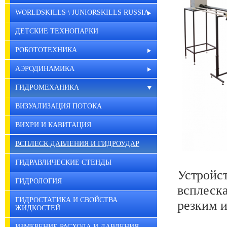
WORLDSKILLS \ JUNIORSKILLS RUSSIA
ДЕТСКИЕ ТЕХНОПАРКИ
РОБОТОТЕХНИКА
АЭРОДИНАМИКА
ГИДРОМЕХАНИКА
ВИЗУАЛИЗАЦИЯ ПОТОКА
ВИХРИ И КАВИТАЦИЯ
ВСПЛЕСК ДАВЛЕНИЯ И ГИДРОУДАР
ГИДРАВЛИЧЕСКИЕ СТЕНДЫ
Устрой
ГИДРОЛОГИЯ
всплеск
ГИДРОСТАТИКА И СВОЙСТВА
резким и
ЖИДКОСТЕЙ
ИЗМЕРЕНИЕ РАСХОДА И ДАВЛЕНИЯ