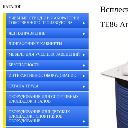
КАТАЛОГ:
Всплеск
УЧЕБНЫЕ СТЕНДЫ И ЛАБОРАТОРИИ
TE86 Ап
СОБСТВЕННОГО ПРОИЗВОДСТВА
ЖД НАПРАВЛЕНИЕ
ЛИНГАФОННЫЕ КАБИНЕТЫ
МЕБЕЛЬ ДЛЯ УЧЕБНЫХ ЗАВЕДЕНИЙ
БЕЗОПАСНОСТЬ
ИНТЕРАКТИВНОЕ ОБОРУДОВАНИЕ
ОХРАНА ТРУДА
ОБОРУДОВАНИЕ ДЛЯ СПОРТИВНЫХ
ПЛОЩАДОК И ЗАЛОВ
ОБОРУДОВАНИЕ ДЛЯ ДЕТСКИХ
ПЛОЩАДОК / СПОРТИВНОЕ
ОБОРУДОВАНИЕ