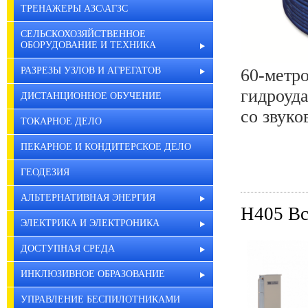
ТРЕНАЖЕРЫ АЗС\АГЗС
СЕЛЬСКОХОЗЯЙСТВЕННОЕ
ОБОРУДОВАНИЕ И ТЕХНИКА
РАЗРЕЗЫ УЗЛОВ И АГРЕГАТОВ
60-мет
гидроуд
ДИСТАНЦИОННОЕ ОБУЧЕНИЕ
со звуко
ТОКАРНОЕ ДЕЛО
ПЕКАРНОЕ И КОНДИТЕРСКОЕ ДЕЛО
ГЕОДЕЗИЯ
АЛЬТЕРНАТИВНАЯ ЭНЕРГИЯ
H405 Вс
ЭЛЕКТРИКА И ЭЛЕКТРОНИКА
ДОСТУПНАЯ СРЕДА
ИНКЛЮЗИВНОЕ ОБРАЗОВАНИЕ
УПРАВЛЕНИЕ БЕСПИЛОТНИКАМИ