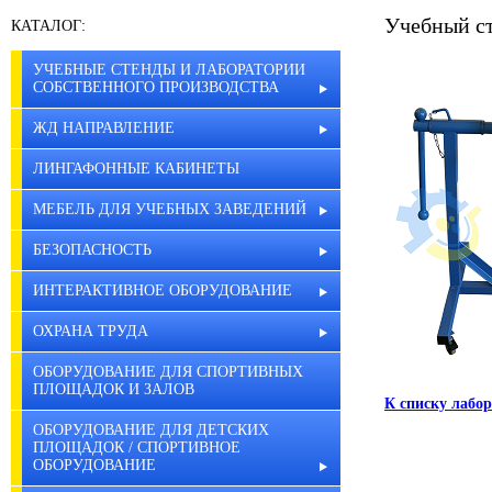
Учебный с
КАТАЛОГ:
УЧЕБНЫЕ СТЕНДЫ И ЛАБОРАТОРИИ
СОБСТВЕННОГО ПРОИЗВОДСТВА
ЖД НАПРАВЛЕНИЕ
ЛИНГАФОННЫЕ КАБИНЕТЫ
МЕБЕЛЬ ДЛЯ УЧЕБНЫХ ЗАВЕДЕНИЙ
БЕЗОПАСНОСТЬ
ИНТЕРАКТИВНОЕ ОБОРУДОВАНИЕ
ОХРАНА ТРУДА
ОБОРУДОВАНИЕ ДЛЯ СПОРТИВНЫХ
ПЛОЩАДОК И ЗАЛОВ
К списку лабор
ОБОРУДОВАНИЕ ДЛЯ ДЕТСКИХ
ПЛОЩАДОК / СПОРТИВНОЕ
ОБОРУДОВАНИЕ