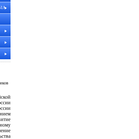
SIA
ников
йской
ссии
ссии
нием
итие
ному
чение
ства