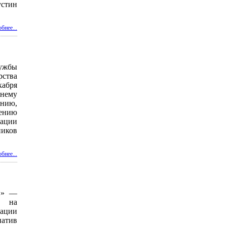
устин
.
бнее...
жбы
ства
кабря
нему
нию,
нию
ации
иков
бнее...
и» —
й на
ации
атив