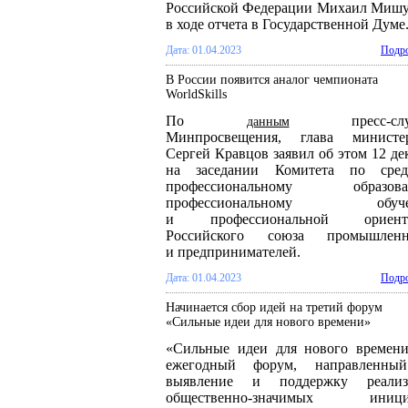
Российской Федерации Михаил Миш
в ходе отчета в Государственной Думе
Дата: 01.04.2023
Подро
В России появится аналог чемпионата
WorldSkills
По
пресс-слу
данным
Минпросвещения, глава министер
Сергей Кравцов заявил об этом 12 де
на заседании Комитета по сред
профессиональному образова
профессиональному обуче
и профессиональной ориент
Российского союза промышленн
и предпринимателей.
Дата: 01.04.2023
Подро
Начинается сбор идей на третий форум
«Сильные идеи для нового времени»
«Сильные идеи для нового времен
ежегодный форум, направленны
выявление и поддержку реализ
общественно-значимых иници