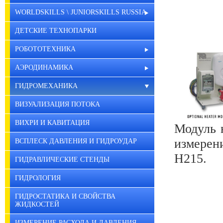
WORLDSKILLS \ JUNIORSKILLS RUSSIA
ДЕТСКИЕ ТЕХНОПАРКИ
РОБОТОТЕХНИКА
АЭРОДИНАМИКА
ГИДРОМЕХАНИКА
ВИЗУАЛИЗАЦИЯ ПОТОКА
ВИХРИ И КАВИТАЦИЯ
Модуль 
измерен
ВСПЛЕСК ДАВЛЕНИЯ И ГИДРОУДАР
H215.
ГИДРАВЛИЧЕСКИЕ СТЕНДЫ
ГИДРОЛОГИЯ
ГИДРОСТАТИКА И СВОЙСТВА
ЖИДКОСТЕЙ
ИЗМЕРЕНИЕ РАСХОДА И ДАВЛЕНИЯ