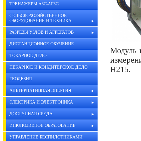
ТРЕНАЖЕРЫ АЗС\АГЗС
СЕЛЬСКОХОЗЯЙСТВЕННОЕ
ОБОРУДОВАНИЕ И ТЕХНИКА
РАЗРЕЗЫ УЗЛОВ И АГРЕГАТОВ
ДИСТАНЦИОННОЕ ОБУЧЕНИЕ
Модуль 
ТОКАРНОЕ ДЕЛО
измерен
H215.
ПЕКАРНОЕ И КОНДИТЕРСКОЕ ДЕЛО
ГЕОДЕЗИЯ
АЛЬТЕРНАТИВНАЯ ЭНЕРГИЯ
ЭЛЕКТРИКА И ЭЛЕКТРОНИКА
ДОСТУПНАЯ СРЕДА
ИНКЛЮЗИВНОЕ ОБРАЗОВАНИЕ
УПРАВЛЕНИЕ БЕСПИЛОТНИКАМИ