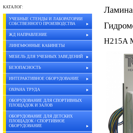
КАТАЛОГ:
Ламина
УЧЕБНЫЕ СТЕНДЫ И ЛАБОРАТОРИИ
Гидром
СОБСТВЕННОГО ПРОИЗВОДСТВА
ЖД НАПРАВЛЕНИЕ
H215A М
ЛИНГАФОННЫЕ КАБИНЕТЫ
МЕБЕЛЬ ДЛЯ УЧЕБНЫХ ЗАВЕДЕНИЙ
БЕЗОПАСНОСТЬ
ИНТЕРАКТИВНОЕ ОБОРУДОВАНИЕ
ОХРАНА ТРУДА
ОБОРУДОВАНИЕ ДЛЯ СПОРТИВНЫХ
ПЛОЩАДОК И ЗАЛОВ
ОБОРУДОВАНИЕ ДЛЯ ДЕТСКИХ
ПЛОЩАДОК / СПОРТИВНОЕ
ОБОРУДОВАНИЕ