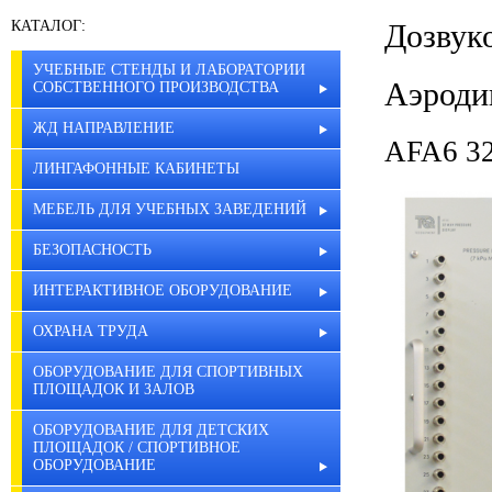
КАТАЛОГ:
Дозвук
УЧЕБНЫЕ СТЕНДЫ И ЛАБОРАТОРИИ
Аэроди
СОБСТВЕННОГО ПРОИЗВОДСТВА
ЖД НАПРАВЛЕНИЕ
AFA6 32
ЛИНГАФОННЫЕ КАБИНЕТЫ
МЕБЕЛЬ ДЛЯ УЧЕБНЫХ ЗАВЕДЕНИЙ
БЕЗОПАСНОСТЬ
ИНТЕРАКТИВНОЕ ОБОРУДОВАНИЕ
ОХРАНА ТРУДА
ОБОРУДОВАНИЕ ДЛЯ СПОРТИВНЫХ
ПЛОЩАДОК И ЗАЛОВ
ОБОРУДОВАНИЕ ДЛЯ ДЕТСКИХ
ПЛОЩАДОК / СПОРТИВНОЕ
ОБОРУДОВАНИЕ