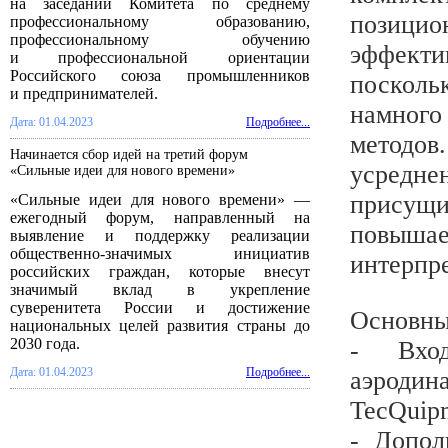
на заседании Комитета по среднему
позицио
профессиональному образованию,
профессиональному обучению
эффект
и профессиональной ориентации
Российского союза промышленников
посколь
и предпринимателей.
намног
Дата: 01.04.2023
Подробнее...
методов
Начинается сбор идей на третий форум
усредн
«Сильные идеи для нового времени»
присущ
«Сильные идеи для нового времени» —
ежегодный форум, направленный на
повышает
выявление и поддержку реализации
общественно-значимых инициатив
интерпр
российских граждан, которые внесут
значимый вклад в укрепление
суверенитета России и достижение
Основны
национальных целей развития страны до
2030 года.
- Вход
Дата: 01.04.2023
Подробнее...
аэрод
TecQuip
- Допол