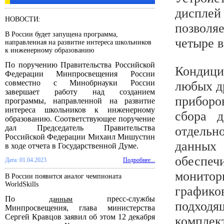
диспле
НОВОСТИ:
позволя
В России будет запущена программа,
четыре в
направленная на развитие интереса школьников
к инженерному образованию
По поручению Правительства Российской
Кондиц
Федерации Минпросвещения России
совместно с Минобрнауки России
любых д
завершает работу над созданием
приборо
программы, направленной на развитие
интереса школьников к инженерному
сбора д
образованию. Соответствующее поручение
дал Председатель Правительства
отдельн
Российской Федерации Михаил Мишустин
данных
в ходе отчета в Государственной Думе.
обеспеч
Дата: 01.04.2023
Подробнее...
монитор
В России появится аналог чемпионата
WorldSkills
график
По
пресс-службы
данным
подход
Минпросвещения, глава министерства
Сергей Кравцов заявил об этом 12 декабря
компле