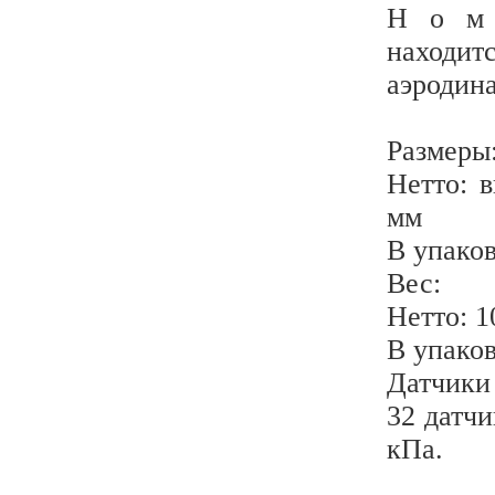
Н о м 
находит
аэродин
Размеры
Нетто: 
мм
В упаков
Вес:
Нетто: 1
В упаков
Датчики
32 датч
кПа.