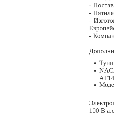
- Постав
- Пятиле
- Изгот
Европей
- Компа
Дополни
Тунн
NACA
AF14
Моде
Электро
100 В а.с