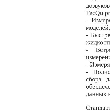
дозвук
TecQuip
- Измер
моделей,
- Быстр
жидкост
- Встр
измерен
- Измер
- Полно
сбора 
обеспеч
данных 
Стандар