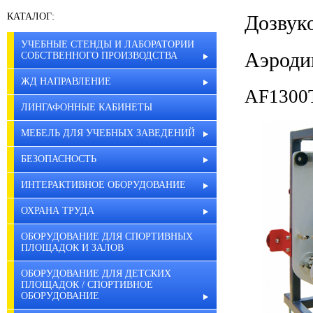
КАТАЛОГ:
Дозвук
УЧЕБНЫЕ СТЕНДЫ И ЛАБОРАТОРИИ
Аэроди
СОБСТВЕННОГО ПРОИЗВОДСТВА
ЖД НАПРАВЛЕНИЕ
AF1300T
ЛИНГАФОННЫЕ КАБИНЕТЫ
МЕБЕЛЬ ДЛЯ УЧЕБНЫХ ЗАВЕДЕНИЙ
БЕЗОПАСНОСТЬ
ИНТЕРАКТИВНОЕ ОБОРУДОВАНИЕ
ОХРАНА ТРУДА
ОБОРУДОВАНИЕ ДЛЯ СПОРТИВНЫХ
ПЛОЩАДОК И ЗАЛОВ
ОБОРУДОВАНИЕ ДЛЯ ДЕТСКИХ
ПЛОЩАДОК / СПОРТИВНОЕ
ОБОРУДОВАНИЕ