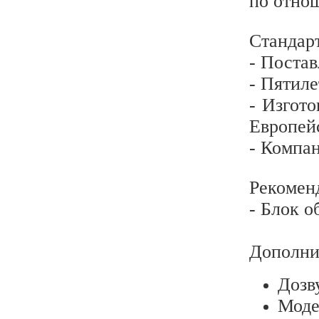
по отно
Стандар
- Постав
- Пятиле
- Изгот
Европей
- Компа
Рекомен
- Блок о
Дополни
Дозв
Мод