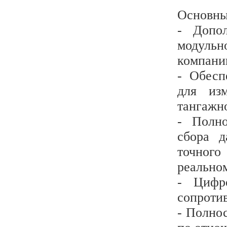
Основны
- Допол
модуль
компани
- Обесп
для из
тангажн
- Полно
сбора 
точного
реально
- Цифр
сопроти
- Полно