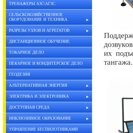
ТРЕНАЖЕРЫ АЗС\АГЗС
СЕЛЬСКОХОЗЯЙСТВЕННОЕ
ОБОРУДОВАНИЕ И ТЕХНИКА
РАЗРЕЗЫ УЗЛОВ И АГРЕГАТОВ
Поддер
ДИСТАНЦИОННОЕ ОБУЧЕНИЕ
дозвуко
их подъ
ТОКАРНОЕ ДЕЛО
тангажа.
ПЕКАРНОЕ И КОНДИТЕРСКОЕ ДЕЛО
ГЕОДЕЗИЯ
АЛЬТЕРНАТИВНАЯ ЭНЕРГИЯ
ЭЛЕКТРИКА И ЭЛЕКТРОНИКА
ДОСТУПНАЯ СРЕДА
ИНКЛЮЗИВНОЕ ОБРАЗОВАНИЕ
УПРАВЛЕНИЕ БЕСПИЛОТНИКАМИ