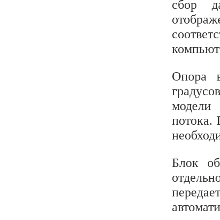
сбор д
отображ
соотве
компьют
Опора в
градусо
модели 
потока.
необход
Блок об
отдельн
передает
автомати