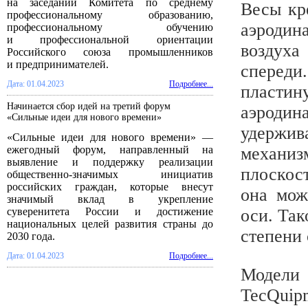
на заседании Комитета по среднему
Весы кр
профессиональному образованию,
аэродин
профессиональному обучению
и профессиональной ориентации
воздух
Российского союза промышленников
и предпринимателей.
сперед
Дата: 01.04.2023
Подробнее...
пласт
Начинается сбор идей на третий форум
аэродин
«Сильные идеи для нового времени»
удержи
«Сильные идеи для нового времени» —
ежегодный форум, направленный на
механиз
выявление и поддержку реализации
плоскос
общественно-значимых инициатив
российских граждан, которые внесут
она мож
значимый вклад в укрепление
суверенитета России и достижение
оси. Та
национальных целей развития страны до
степени 
2030 года.
Дата: 01.04.2023
Подробнее...
Модели
TecQuip