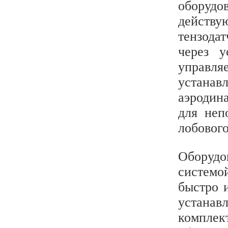
оборудо
действу
тензода
через у
управл
устанав
аэродин
для неп
лобового
Оборудо
системо
быстро 
устана
комплек