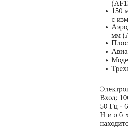
(AF1
150 
с из
Аэро
мм (
Плос
Авиа
Моде
Трех
Электро
Вход: 10
50 Гц - 
Н е о б 
наход