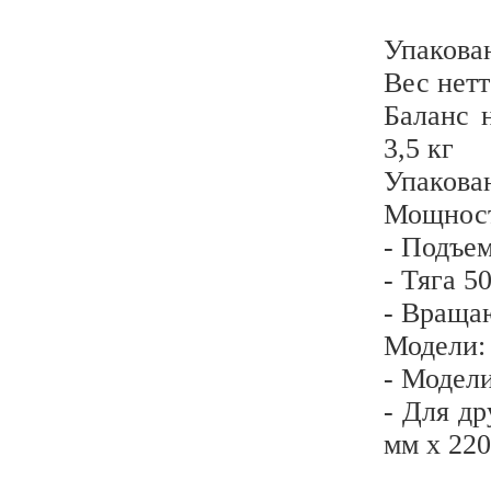
Упакован
Вес нетт
Баланс 
3,5 кг
Упакован
Мощност
- Подъе
- Тяга 5
- Враща
Модели:
- Модел
- Для д
мм x 22