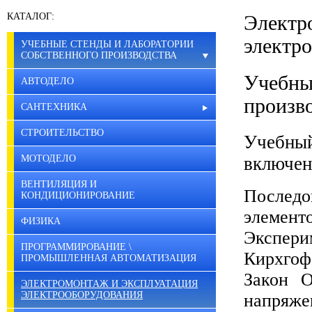
КАТАЛОГ:
Элек
электр
УЧЕБНЫЕ СТЕНДЫ И ЛАБОРАТОРИИ
СОБСТВЕННОГО ПРОИЗВОДСТВА
Учебны
АВТОДЕЛО
произв
САНТЕХНИКА
СТРОИТЕЛЬСТВО
Учебный
включен
МОТОДЕЛО
ВЕНТИЛЯЦИЯ И
Последо
КОНДИЦИОНИРОВАНИЕ
элемент
ФИЗИКА
Экспер
ПРОГРАММИРОВАНИЕ \
Кирхгоф
ПРОМЫШЛЕННАЯ АВТОМАТИЗАЦИЯ
Закон О
ЭЛЕКТРОМОНТАЖ И ЭКСПЛУАТАЦИЯ
ЭЛЕКТРООБОРУДОВАНИЯ
напряже