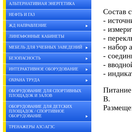
АЛЬТЕРНАТИВНАЯ ЭНЕРГЕТИКА
Состав с
НЕФТЬ И ГАЗ
- источ
ЖД НАПРАВЛЕНИЕ
- измер
- перек
ЛИНГАФОННЫЕ КАБИНЕТЫ
- набор 
МЕБЕЛЬ ДЛЯ УЧЕБНЫХ ЗАВЕДЕНИЙ
- соеди
БЕЗОПАСНОСТЬ
- вводн
ИНТЕРАКТИВНОЕ ОБОРУДОВАНИЕ
- индика
ОХРАНА ТРУДА
Питание
ОБОРУДОВАНИЕ ДЛЯ СПОРТИВНЫХ
ПЛОЩАДОК И ЗАЛОВ
В.
Размеще
ОБОРУДОВАНИЕ ДЛЯ ДЕТСКИХ
ПЛОЩАДОК / СПОРТИВНОЕ
ОБОРУДОВАНИЕ
ТРЕНАЖЕРЫ АЗС\АГЗС