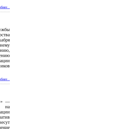
бнее...
жбы
ства
кабря
нему
нию,
нию
ации
иков
бнее...
и» —
й на
ации
атив
есут
ение