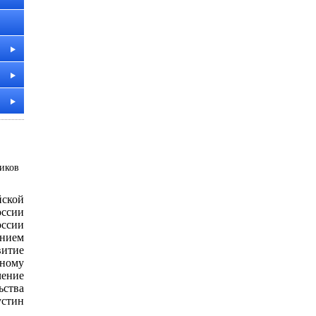
ников
йской
ссии
ссии
нием
итие
ному
чение
ства
устин
.