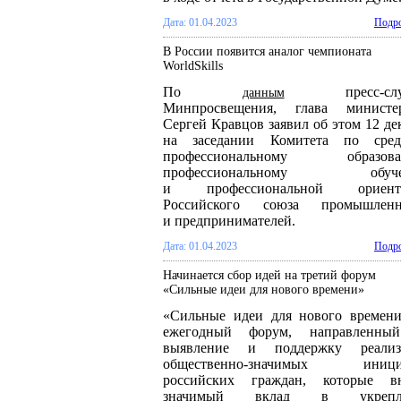
Дата: 01.04.2023
Подро
В России появится аналог чемпионата
WorldSkills
По
пресс-слу
данным
Минпросвещения, глава министер
Сергей Кравцов заявил об этом 12 де
на заседании Комитета по сред
профессиональному образова
профессиональному обуче
и профессиональной ориент
Российского союза промышленн
и предпринимателей.
Дата: 01.04.2023
Подро
Начинается сбор идей на третий форум
«Сильные идеи для нового времени»
«Сильные идеи для нового времен
ежегодный форум, направленны
выявление и поддержку реализ
общественно-значимых иници
российских граждан, которые вн
значимый вклад в укрепл