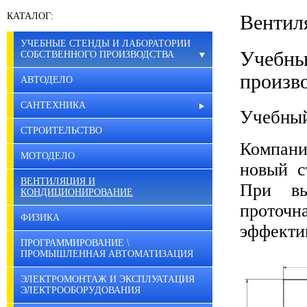
КАТАЛОГ:
Вентил
УЧЕБНЫЕ СТЕНДЫ И ЛАБОРАТОРИИ
Учебны
СОБСТВЕННОГО ПРОИЗВОДСТВА
произв
АВТОДЕЛО
САНТЕХНИКА
Учебный
СТРОИТЕЛЬСТВО
Компани
МОТОДЕЛО
новый с
ВЕНТИЛЯЦИЯ И
При вы
КОНДИЦИОНИРОВАНИЕ
проточн
ФИЗИКА
эффекти
ПРОГРАММИРОВАНИЕ \
ПРОМЫШЛЕННАЯ АВТОМАТИЗАЦИЯ
ЭЛЕКТРОМОНТАЖ И ЭКСПЛУАТАЦИЯ
ЭЛЕКТРООБОРУДОВАНИЯ