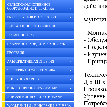
действия
СЕЛЬСКОХОЗЯЙСТВЕННОЕ
ОБОРУДОВАНИЕ И ТЕХНИКА
РАЗРЕЗЫ УЗЛОВ И АГРЕГАТОВ
Функции
ДИСТАНЦИОННОЕ ОБУЧЕНИЕ
- Монта
ТОКАРНОЕ ДЕЛО
- Обслу
ПЕКАРНОЕ И КОНДИТЕРСКОЕ ДЕЛО
- Подкл
- Изуче
ГЕОДЕЗИЯ
- Принц
АЛЬТЕРНАТИВНАЯ ЭНЕРГИЯ
ЭЛЕКТРИКА И ЭЛЕКТРОНИКА
Техниче
ДОСТУПНАЯ СРЕДА
Д х Ш х
Производ
ИНКЛЮЗИВНОЕ ОБРАЗОВАНИЕ
Уровень 
УПРАВЛЕНИЕ БЕСПИЛОТНИКАМИ
Потребл
WORLDSKILLS \ JUNIORSKILLS RUSSIA